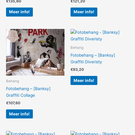
€
135,60
€
121,20
Meer info!
Meer info!
Behang
Fotobehang – [Banksy]
Graffiti Diveristy
€
93,20
Meer info!
Behang
Fotobehang – [Banksy]
Graffiti Collage
€
107,60
Meer info!