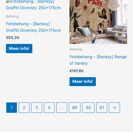
Behang
Fotobehang – [Banksy]
Graffiti Diveristy 250x175cm
€
93,20
Meer info!
Behang
Fotobehang – [Banksy] Range
of Variety
€
107,60
Meer info!
1
2
3
4
…
89
90
91
→