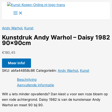
Ga
naar
de
inhoud
Andy Warhol
,
Kunst
Kunstdruk Andy Warhol – Daisy 1982
90x90cm
€
180,45
Meer info!
SKU:
abfa44858c86
Categorieën:
Andy Warhol
,
Kunst
Beschrijving
Aanvullende informatie
Wilt u iets minder opvallends? Dan kiest u voor een roze bloem op
een rode achtergrond. Daisy 1982 is van de kunstenaar Andy
Warhol en meet 90 bij 90.