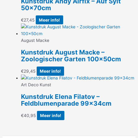
Kunstdruk Andy Airfix – Auf Sylt
50x70cm
€
27,45
Meer info!
August Macke
Kunstdruk August Macke –
Zoologischer Garten 100x50cm
€
29,45
Meer info!
Art Deco Kunst
Kunstdruk Elena Filatov –
Feldblumenparade 99x34cm
€
40,95
Meer info!