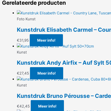
Gerelateerde producten
Foto Kunst
Kunstdruk Elisabeth Carmel – Co
€
31,95
Meer info!
Kunst
Kunstdruk Andy Airfix – Auf Sylt
€
27,45
Meer info!
Kunst
Kunstdruk Bruno Pérousse – Car
€
42,45
Meer info!