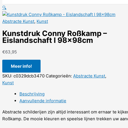
🔍
Abstracte Kunst
,
Kunst
Kunstdruk Conny Roßkamp –
Eislandschaft I 98x98cm
€
63,95
Meer info!
SKU:
c0329dcb3470
Categorieën:
Abstracte Kunst
,
Kunst
Beschrijving
Aanvullende informatie
Abstracte schilderijen zijn altijd interessant om ernaar te kij
Roßkamp. De mooie kleuren en speelse lijnen trekken uw aan