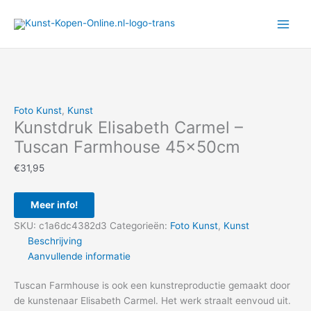
Ga
naar
de
inhoud
Foto Kunst
,
Kunst
Kunstdruk Elisabeth Carmel –
Tuscan Farmhouse 45x50cm
€
31,95
Meer info!
SKU:
c1a6dc4382d3
Categorieën:
Foto Kunst
,
Kunst
Beschrijving
Aanvullende informatie
Tuscan Farmhouse is ook een kunstreproductie gemaakt door
de kunstenaar Elisabeth Carmel. Het werk straalt eenvoud uit.