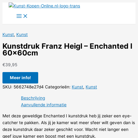
Ga
naar
de
inhoud
Kunst
,
Kunst
Kunstdruk Franz Heigl – Enchanted I
60x60cm
€
39,95
Meer info!
SKU:
5662748e27d4
Categorieën:
Kunst
,
Kunst
Beschrijving
Aanvullende informatie
Met deze geweldige Enchanted I kunstdruk heb jij zeker een eye-
catcher te pakken. Als jij je kamer wat meer sfeer wilt geven dan is
deze kunstdruk daar zeker geschikt voor. Wacht niet langer een
geef jouw kamer een boost met een kunstdruk.