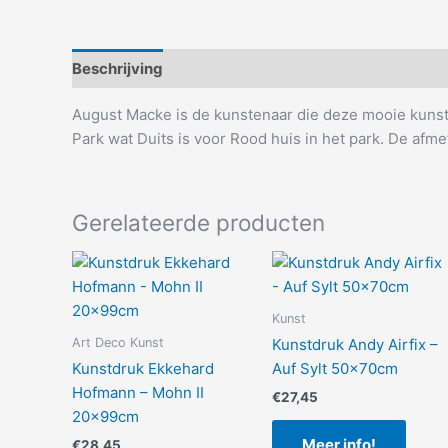
Beschrijving
Aanvullende informatie
August Macke is de kunstenaar die deze mooie kunst
Park wat Duits is voor Rood huis in het park. De afme
Gerelateerde producten
Kunst
Art Deco Kunst
Kunstdruk Andy Airfix –
Kunstdruk Ekkehard
Auf Sylt 50x70cm
Hofmann – Mohn II
€
27,45
20x99cm
Meer info!
€
28,45