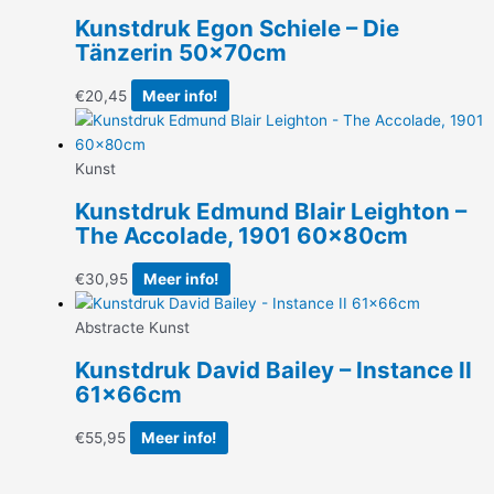
Kunstdruk Egon Schiele – Die
Tänzerin 50x70cm
€
20,45
Meer info!
Kunst
Kunstdruk Edmund Blair Leighton –
The Accolade, 1901 60x80cm
€
30,95
Meer info!
Abstracte Kunst
Kunstdruk David Bailey – Instance II
61x66cm
€
55,95
Meer info!