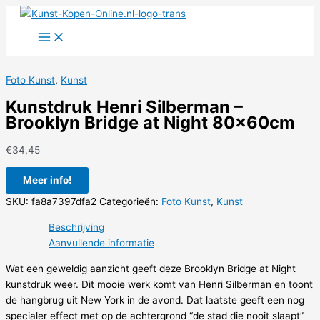
Ga
naar
de
inhoud
Foto Kunst
,
Kunst
Kunstdruk Henri Silberman –
Brooklyn Bridge at Night 80x60cm
€
34,45
Meer info!
SKU:
fa8a7397dfa2
Categorieën:
Foto Kunst
,
Kunst
Beschrijving
Aanvullende informatie
Wat een geweldig aanzicht geeft deze Brooklyn Bridge at Night
kunstdruk weer. Dit mooie werk komt van Henri Silberman en toont
de hangbrug uit New York in de avond. Dat laatste geeft een nog
specialer effect met op de achtergrond “de stad die nooit slaapt”