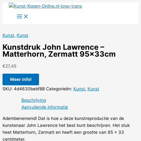
Ga
naar
de
inhoud
Kunst
,
Kunst
Kunstdruk John Lawrence –
Matterhorn, Zermatt 95x33cm
€
27,45
Meer info!
SKU:
4d4630bebf88
Categorieën:
Kunst
,
Kunst
Beschrijving
Aanvullende informatie
Adembenemend! Dat is hoe u deze kunstreproductie van de
kunstenaar John Lawrence het best kunt beschrijven. Het stuk
heet Matterhorn, Zermatt en heeft een grootte van 95 x 33
centimeter.