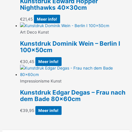
Kunstdruk Edward Hopper
Nighthawks 40x30cm
€
21,45
Meer info!
Art Deco Kunst
Kunstdruk Dominik Wein – Berlin I
100x50cm
€
30,45
Meer info!
Impressionisme Kunst
Kunstdruk Edgar Degas – Frau nach
dem Bade 80x60cm
€
39,95
Meer info!